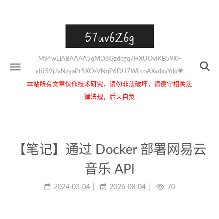
57uv6Z6g
MS4wLjABAAAA5qMD8Gzdcgq7HXUOviKB59i0-
ybJ59jJvNzyaPt5XOsVNqP6DU7WLcoAXvdxvYdp💗
本站所有文章仅作技术研究，请勿非法破坏，请遵守相关法
律法规，后果自负
【笔记】通过 Docker 部署网易云
音乐 API
2024-03-04
2026-08-04
70