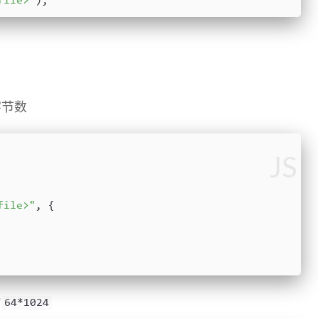
file>"
);
字节数
JS
file>"
, {
为
64*1024