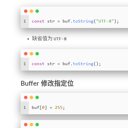
1
const
 str = buf.
toString
(
"UTF-8"
);
缺省值为
UTF-8
1
const
 str = buf.
toString
();
Buffer 修改指定位
1
buf[
0
] = 
255
;