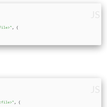
JS
file>"
, {
JS
<file>"
, {