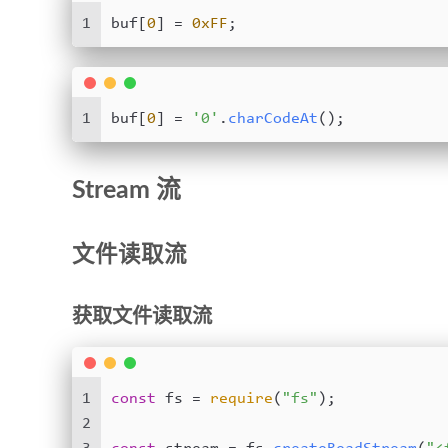
1
buf[
0
] = 
0xFF
;
1
buf[
0
] = 
'0'
.
charCodeAt
();
Stream 流
文件读取流
获取文件读取流
1
const
 fs = 
require
(
"fs"
);
2