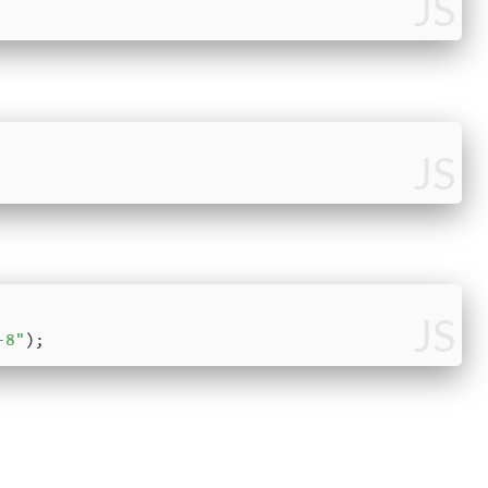
JS
JS
JS
-8"
);