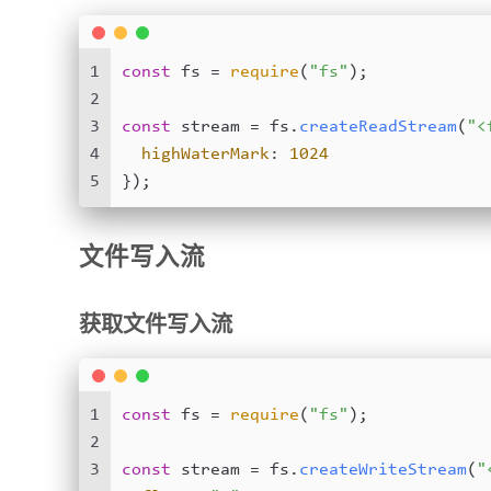
1
const
 fs = 
require
(
"fs"
);
2
3
const
 stream = fs.
createReadStream
(
"<
4
highWaterMark
: 
1024
5
});
文件写入流
获取文件写入流
1
const
 fs = 
require
(
"fs"
);
2
3
const
 stream = fs.
createWriteStream
(
"