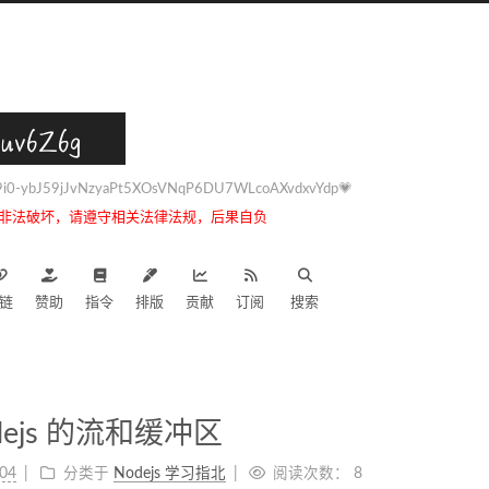
uv6Z6g
0-ybJ59jJvNzyaPt5XOsVNqP6DU7WLcoAXvdxvYdp💗
非法破坏，请遵守相关法律法规，后果自负
链
赞助
指令
排版
贡献
订阅
搜索
ejs 的流和缓冲区
-04
分类于
Nodejs 学习指北
阅读次数：
8