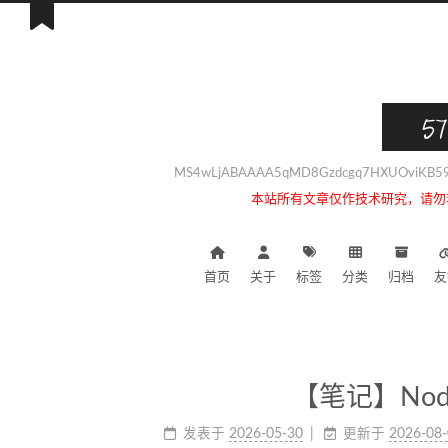
57
MS4wLjABAAAA5qMD8Gzdcgq7HXUOviKB59i
本站所有文章仅作技术研究，请勿
首页
关于
标签
分类
归档
友
【笔记】Nod
发表于
2026-05-30
更新于
2026-08